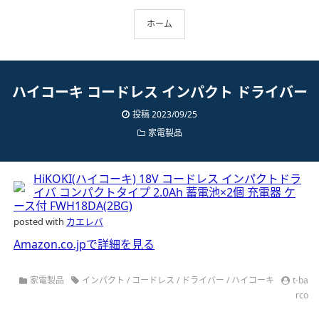
ホーム
ハイコーキ コードレス インパクト ドライバー
投稿 2023/09/25
家電製品
HiKOKI(ハイコーキ) 18V コードレス インパクトドラ
イバ コンパクトタイプ 2.0Ah 蓄電池×2個 充電器 ケ
ース付 FWH18DA(2BG)
posted with
カエレバ
Amazon.co.jpで詳細を見る
家電製品
インパクト
/
コードレス
/
ドライバー
/
ハイコーキ
t-ba
rco